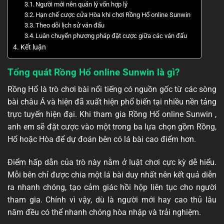
Người mới nên quản lý vốn hợp lý
Hạn chế cược cửa Hòa khi chơi Rồng Hổ online Sunwin
Theo dõi lịch sử ván đấu
Luân chuyển phương pháp đặt cược giữa các ván đấu
Kết luận
Tổng quát Rồng Hổ online Sunwin là gì?
Rồng Hổ là trò chơi bài nổi tiếng có nguồn gốc từ các sòng
bài châu Á và hiện đã xuất hiện phổ biến tại nhiều nền tảng
trực tuyến hiện đại. Khi tham gia
Rồng Hổ online Sunwin
,
anh em sẽ đặt cược vào một trong ba lựa chọn gồm Rồng,
Hổ hoặc Hòa để dự đoán bên có lá bài cao điểm hơn.
Điểm hấp dẫn của trò này nằm ở luật chơi cực kỳ dễ hiểu.
Mỗi bên chỉ được chia một lá bài duy nhất nên kết quả diễn
ra nhanh chóng, tạo cảm giác hồi hộp liên tục cho người
tham gia. Chính vì vậy, dù là người mới hay cao thủ lâu
năm đều có thể nhanh chóng hòa nhập và trải nghiệm.