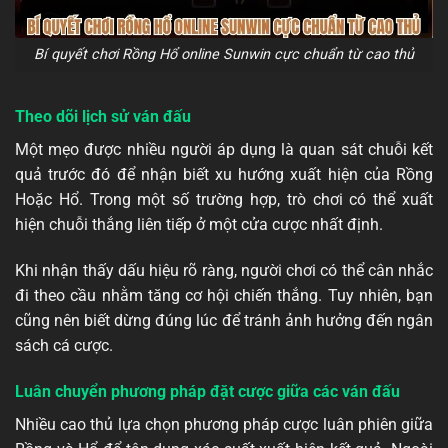
Bí quyết chơi Rồng Hổ online Sunwin cực chuẩn từ cao thủ
Theo dõi lịch sử ván đấu
Một mẹo được nhiều người áp dụng là quan sát chuỗi kết
quả trước đó để nhận biết xu hướng xuất hiện của Rồng
Hoặc Hổ. Trong một số trường hợp, trò chơi có thể xuất
hiện chuỗi thắng liên tiếp ở một cửa cược nhất định.
Khi nhận thấy dấu hiệu rõ ràng, người chơi có thể cân nhắc
đi theo cầu nhằm tăng cơ hội chiến thắng. Tuy nhiên, bạn
cũng nên biết dừng đúng lúc để tránh ảnh hưởng đến ngân
sách cá cược.
Luân chuyển phương pháp đặt cược giữa các ván đấu
Nhiều cao thủ lựa chọn phương pháp cược luân phiên giữa