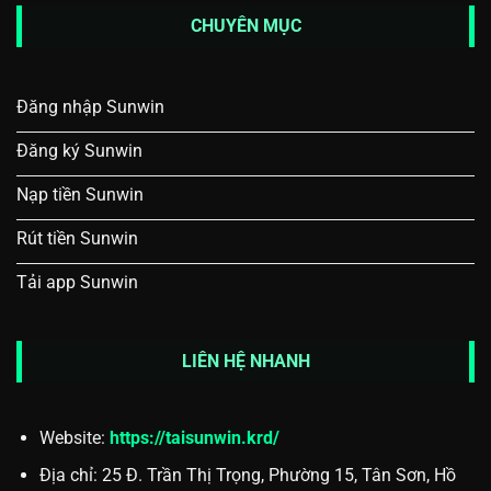
CHUYÊN MỤC
Đăng nhập Sunwin
Đăng ký Sunwin
Nạp tiền Sunwin
Rút tiền Sunwin
Tải app Sunwin
LIÊN HỆ NHANH
Website:
https://taisunwin.krd/
Địa chỉ: 25 Đ. Trần Thị Trọng, Phường 15, Tân Sơn, Hồ