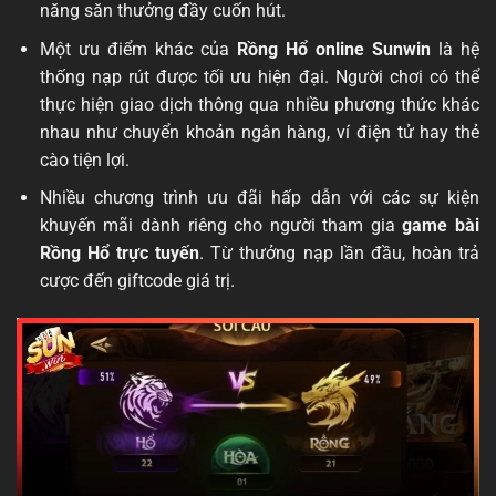
năng săn thưởng đầy cuốn hút.
Một ưu điểm khác của
Rồng Hổ online Sunwin
là hệ
thống nạp rút được tối ưu hiện đại. Người chơi có thể
thực hiện giao dịch thông qua nhiều phương thức khác
nhau như chuyển khoản ngân hàng, ví điện tử hay thẻ
cào tiện lợi.
Nhiều chương trình ưu đãi hấp dẫn với các sự kiện
khuyến mãi dành riêng cho người tham gia
game bài
Rồng Hổ trực tuyến
. Từ thưởng nạp lần đầu, hoàn trả
cược đến giftcode giá trị.