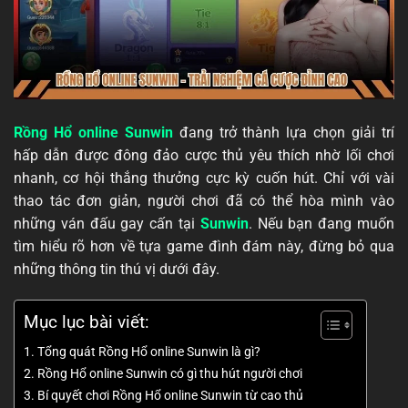
Rồng Hổ online Sunwin
đang trở thành lựa chọn giải trí
hấp dẫn được đông đảo cược thủ yêu thích nhờ lối chơi
nhanh, cơ hội thắng thưởng cực kỳ cuốn hút. Chỉ với vài
thao tác đơn giản, người chơi đã có thể hòa mình vào
những ván đấu gay cấn tại
Sunwin
. Nếu bạn đang muốn
tìm hiểu rõ hơn về tựa game đình đám này, đừng bỏ qua
những thông tin thú vị dưới đây.
Mục lục bài viết:
Tổng quát Rồng Hổ online Sunwin là gì?
Rồng Hổ online Sunwin có gì thu hút người chơi
Bí quyết chơi Rồng Hổ online Sunwin từ cao thủ