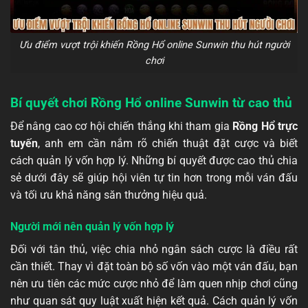
Ưu điểm vượt trội khiến Rồng Hổ online Sunwin thu hút người
chơi
Bí quyết chơi Rồng Hổ online Sunwin từ cao thủ
Để nâng cao cơ hội chiến thắng khi tham gia
Rồng Hổ trực
tuyến
, anh em cần nắm rõ chiến thuật đặt cược và biết
cách quản lý vốn hợp lý. Những bí quyết được cao thủ chia
sẻ dưới đây sẽ giúp hội viên tự tin hơn trong mỗi ván đấu
và tối ưu khả năng săn thưởng hiệu quả.
Người mới nên quản lý vốn hợp lý
Đối với tân thủ, việc chia nhỏ ngân sách cược là điều rất
cần thiết. Thay vì đặt toàn bộ số vốn vào một ván đấu, bạn
nên ưu tiên các mức cược nhỏ để làm quen nhịp chơi cũng
như quan sát quy luật xuất hiện kết quả. Cách quản lý vốn