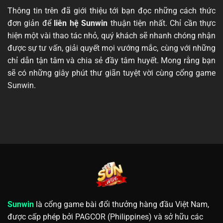
Thông tin trên đã giới thiệu tới bạn đọc những cách thức
đơn giản để
liên hệ Sunwin
thuận tiện nhất. Chỉ cần thực
hiện một vài thao tác nhỏ, quý khách sẽ nhanh chóng nhận
được sự tư vấn, giải quyết mọi vướng mắc, cùng với những
chỉ dẫn tận tâm và chia sẻ đầy tâm huyết. Mong rằng bạn
sẽ có những giây phút thư giãn tuyệt vời cùng cổng game
Sunwin.
Sunwin
là cổng game bài đổi thưởng hàng đầu Việt Nam,
được cấp phép bởi PAGCOR (Philippines) và sở hữu các