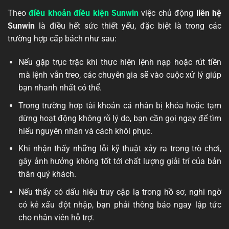
Theo
điều khoản điều kiện Sunwin
v
iệc chủ động
liên hệ
Sunwin
là điều hết sức thiết yếu, đặc biệt là trong các
trường hợp cấp bách như sau:
Nếu gặp trục trặc khi thực hiện lệnh nạp hoặc rút tiền
mà lệnh vẫn treo, các chuyên gia sẽ vào cuộc xử lý giúp
bạn nhanh nhất có thể.
Trong trường hợp tài khoản cá nhân bị khóa hoặc tạm
dừng hoạt động không rõ lý do, bạn cần gọi ngay để tìm
hiểu nguyên nhân và cách khôi phục.
Khi nhận thấy những lỗi kỹ thuật xảy ra trong trò chơi,
gây ảnh hưởng không tốt tới chất lượng giải trí của bản
thân quý khách.
Nếu thấy có dấu hiệu truy cập lạ trong hồ sơ, nghi ngờ
có kẻ xấu đột nhập, bạn phải thông báo ngay lập tức
cho nhân viên hỗ trợ.