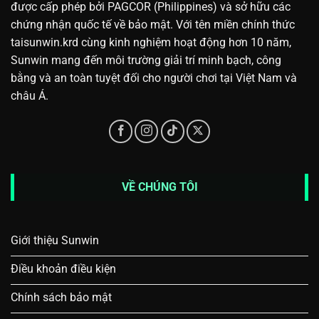
được cấp phép bởi PAGCOR (Philippines) và sở hữu các
chứng nhận quốc tế về bảo mật. Với tên miền chính thức
taisunwin.krd cùng kinh nghiệm hoạt động hơn 10 năm,
Sunwin mang đến môi trường giải trí minh bạch, công
bằng và an toàn tuyệt đối cho người chơi tại Việt Nam và
châu Á.
VỀ CHÚNG TÔI
Giới thiệu Sunwin
Điều khoản điều kiện
Chính sách bảo mật