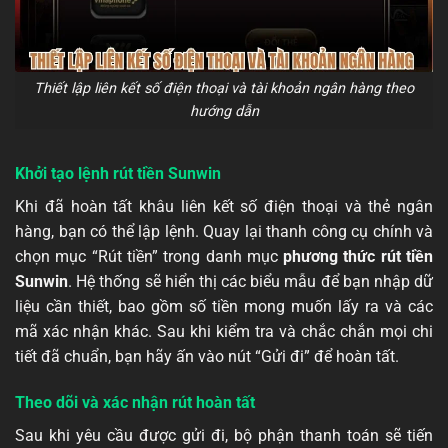
Thiết lập liên kết số điện thoại và tài khoản ngân hàng theo
hướng dẫn
Khởi tạo lệnh rút tiền Sunwin
Khi đã hoàn tất khâu liên kết số điện thoại và thẻ ngân
hàng, bạn có thể lập lệnh. Quay lại thanh công cụ chính và
chọn mục “Rút tiền” trong danh mục
phương thức rút tiền
Sunwin
. Hệ thống sẽ hiển thị các biểu mẫu để bạn nhập dữ
liệu cần thiết, bao gồm số tiền mong muốn lấy ra và các
mã xác nhận khác. Sau khi kiểm tra và chắc chắn mọi chi
tiết đã chuẩn, bạn hãy ấn vào nút “Gửi đi” để hoàn tất.
Theo dõi và xác nhận rút hoàn tất
Sau khi yêu cầu được gửi đi, bộ phận thanh toán sẽ tiến