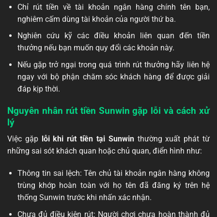
Chỉ rút tiền về tài khoản ngân hàng chính tên bạn,
nghiêm cấm dùng tài khoản của người thứ ba.
Nghiên cứu kỹ các điều khoản liên quan đến tiền
thưởng nếu bạn muốn quy đổi các khoản này.
Nếu gặp trở ngại trong quá trình rút thưởng hãy liên hệ
ngay với bộ phận chăm sóc khách hàng để được giải
đáp kịp thời.
Nguyên nhân rút tiền Sunwin gặp lỗi và cách xử
lý
Việc gặp
lỗi khi rút tiền tại Sunwin
thường xuất phát từ
những sai sót khách quan hoặc chủ quan, điển hình như:
Thông tin sai lệch: Tên chủ tài khoản ngân hàng không
trùng khớp hoàn toàn với họ tên đã đăng ký trên hệ
thống Sunwin trước khi nhấn xác nhận.
Chưa đủ điều kiện rút: Người chơi chưa hoàn thành đủ