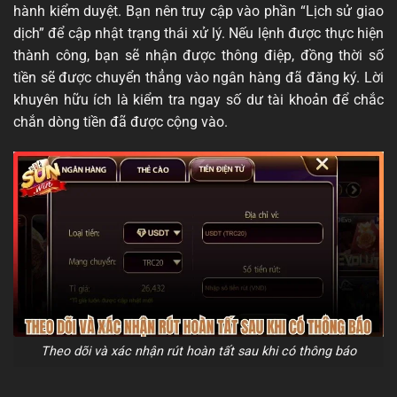
hành kiểm duyệt. Bạn nên truy cập vào phần “Lịch sử giao
dịch” để cập nhật trạng thái xử lý. Nếu lệnh được thực hiện
thành công, bạn sẽ nhận được thông điệp, đồng thời số
tiền sẽ được chuyển thẳng vào ngân hàng đã đăng ký. Lời
khuyên hữu ích là kiểm tra ngay số dư tài khoản để chắc
chắn dòng tiền đã được cộng vào.
Theo dõi và xác nhận rút hoàn tất sau khi có thông báo