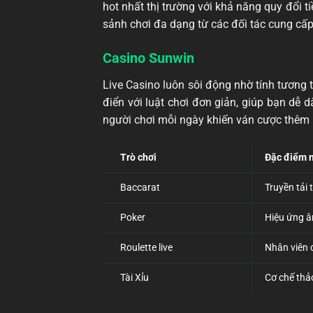
hot nhất thị trường với khả năng quy đổi t
sảnh chơi đa dạng từ các đối tác cung cấ
Casino Sunwin
Live Casino luôn sôi động nhờ tính tương 
điển với luật chơi đơn giản, giúp bạn dễ d
người chơi mỗi ngày khiến ván cược thêm 
Trò chơi
Đặc điểm n
Baccarat
Truyền tải 
Poker
Hiệu ứng â
Roulette live
Nhân viên c
Tài Xỉu
Cơ chế thả