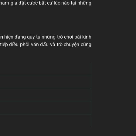
 tham gia đặt cược bất cứ lúc nào tại những
in
hiện đang quy tụ những trò chơi bài kinh
c tiếp điều phối ván đấu và trò chuyện cùng