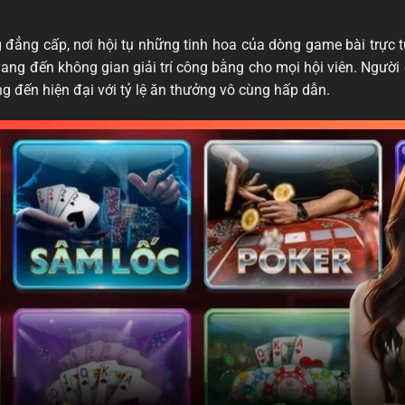
g đẳng cấp, nơi hội tụ những tinh hoa của dòng game bài trực t
ng đến không gian giải trí công bằng cho mọi hội viên. Người ch
g đến hiện đại với tỷ lệ ăn thưởng vô cùng hấp dẫn.