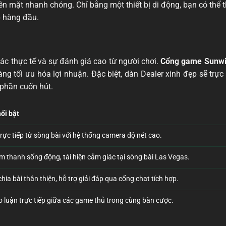
iền mặt nhanh chóng. Chỉ bằng một thiết bị di động, bạn có thể
p hàng đầu.
tác thực tế và sự đánh giá cao từ người chơi.
Cổng game Sunw
àng tối ưu hóa lợi nhuận. Đặc biệt, dàn Dealer xinh đẹp sẽ trự
phần cuốn hút.
ổi bật
trực tiếp từ sòng bài với hệ thống camera độ nét cao.
m thanh sống động, tái hiện cảm giác tại sòng bài Las Vegas.
hia bài thân thiện, hỗ trợ giải đáp qua cổng chat tích hợp.
o luận trực tiếp giữa các game thủ trong cùng bàn cược.