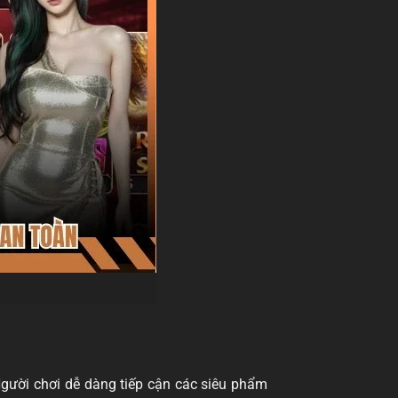
Người chơi dễ dàng tiếp cận các siêu phẩm