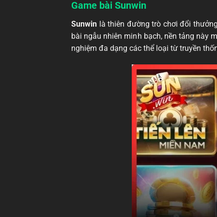
Game bài Sunwin
Sunwin
là thiên đường trò chơi đổi thưởn
bài ngẫu nhiên minh bạch, nền tảng này ma
nghiệm đa dạng các thể loại từ truyền thốn