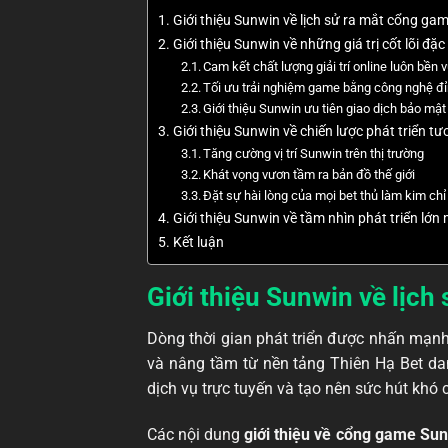
Giới thiệu Sunwin về lịch sử ra mắt cổng ga
Giới thiệu Sunwin về những giá trị cốt lõi đặc 
Cam kết chất lượng giải trí online luôn bền 
Tối ưu trải nghiệm game bằng công nghệ đ
Giới thiệu Sunwin ưu tiên giao dịch bảo mật
Giới thiệu Sunwin về chiến lược phát triển tươ
Tăng cường vị trí Sunwin trên thị trường
Khát vọng vươn tầm ra bản đồ thế giới
Đặt sự hài lòng của mọi bet thủ làm kim ch
Giới thiệu Sunwin về tầm nhìn phát triển lớn
Kết luận
Giới thiệu Sunwin về lịc
Dòng thời gian phát triển được nhấn mạnh
và nâng tầm từ nền tảng Thiên Hạ Bet da
dịch vụ trực tuyến và tạo nên sức hút khó 
Các nội dung
giới thiệu về cổng game Su