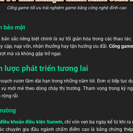
Cổng game tối ưu trải nghiệm game bằng công nghệ đỉnh cao
ch bảo mật
 bản sắc riêng biệt chính là sự tối giản hóa trong các thao tác
truy cập, nạp vốn, nhận thưởng hay tận hưởng ưu đãi.
Cổng game 
ượt mà và không gặp trở ngại.
 lược phát triển tương lai
hoạch vươn tầm dài hạn trong những năm tới. Đơn vị tiếp tục du
h vụ mới mẻ theo dòng chảy thị trường. Tham vọng trong kỷ n
rộng rãi.
trường
ư
điều khoản điều kiện Sunwin
, chỉ vỏn vẹn ba ngày kể từ khi r
 các chuyên gia đầu ngành chấm điểm cao là bằng chứng thép