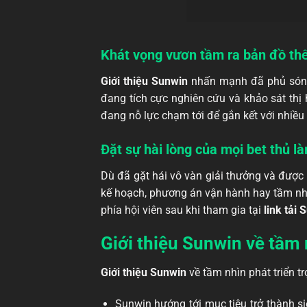
Khát vọng vươn tầm ra bản đồ thế
Giới thiệu Sunwin
nhấn mạnh đã phủ sóng 
đang tích cực nghiên cứu và khảo sát th
đang nỗ lực chạm tới để gắn kết với nhiề
Đặt sự hài lòng của mọi bet thủ l
Dù đã gặt hái vô vàn giải thưởng và được 
kế hoạch, phương án vận hành hay tầm nhìn
phía hội viên sau khi tham gia tại
link tải
Giới thiệu Sunwin về tầm 
Giới thiệu Sunwin
về tầm nhìn phát triển 
Sunwin hướng tới mục tiêu trở thành s