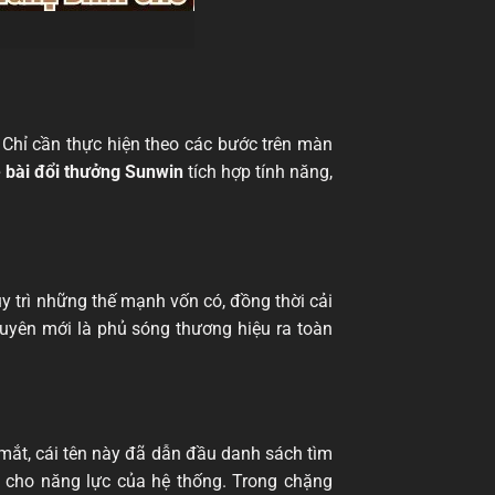
. Chỉ cần thực hiện theo các bước trên màn
bài đổi thưởng Sunwin
tích hợp tính năng,
y trì những thế mạnh vốn có, đồng thời cải
guyên mới là phủ sóng thương hiệu ra toàn
a mắt, cái tên này đã dẫn đầu danh sách tìm
 cho năng lực của hệ thống. Trong chặng