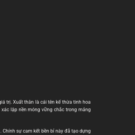
iá trị. Xuất thân là cái tên kế thừa tinh hoa
ng xác lập nền móng vững chắc trong mảng
tôn. Chính sự cam kết bền bỉ này đã tạo dựng