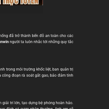
hống đã trở thành bến đỗ an toàn cho các
unwin
người ta luôn nhắc tới những quy tắc
nh trong môi trường khốc liệt, ban quản trị
a công đoạn rà soát gắt gao, bảo đảm tính
giải trí lớn, tạo dựng bệ phóng hoàn hảo.
 mục đích cá cược nhận thưởng. Anh em sẽ