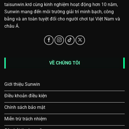
taisunwin.krd cùng kinh nghiệm hoạt động hơn 10 năm,
Sunwin mang đến môi trường giải trí minh bạch, công
bằng và an toàn tuyệt đối cho người chơi tại Việt Nam và
châu Á.
VỀ CHÚNG TÔI
Giới thiệu Sunwin
Điều khoản điều kiện
Chính sách bảo mật
Miễn trừ trách nhiệm