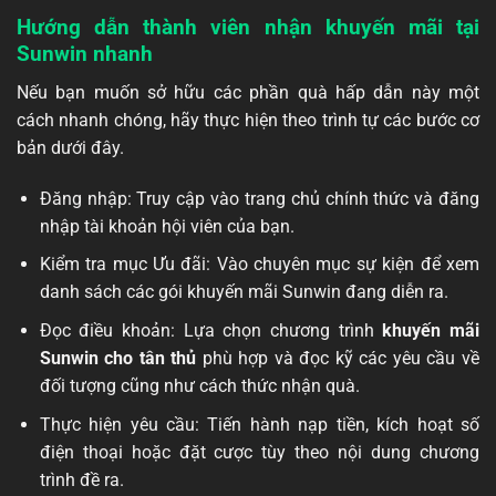
Hướng dẫn thành viên nhận khuyến mãi tại
Sunwin nhanh
Nếu bạn muốn sở hữu các phần quà hấp dẫn này một
cách nhanh chóng, hãy thực hiện theo trình tự các bước cơ
bản dưới đây.
Đăng nhập: Truy cập vào trang chủ chính thức và đăng
nhập tài khoản hội viên của bạn.
Kiểm tra mục Ưu đãi: Vào chuyên mục sự kiện để xem
danh sách các gói khuyến mãi Sunwin đang diễn ra.
Đọc điều khoản: Lựa chọn chương trình
k
huyến mãi
Sunwin cho tân thủ
phù hợp và đọc kỹ các yêu cầu về
đối tượng cũng như cách thức nhận quà.
Thực hiện yêu cầu: Tiến hành nạp tiền, kích hoạt số
điện thoại hoặc đặt cược tùy theo nội dung chương
trình đề ra.