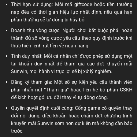
Thời hạn sử dụng: Mỗi mã giftcode hoặc tiền thưởng
nạp đều có thời gian hiệu lực nhất định, nếu quá hạn
phần thưởng sẽ tự động bị hủy bỏ.
Doanh thu vòng cược: Người chơi bắt buộc phải hoàn
thành đủ số vòng cược yêu cầu theo quy định trước khi
thực hiện lệnh rút tiền về ngân hàng.
Tính duy nhất: Mỗi cá nhân chỉ được phép sử dụng một
tài khoản duy nhất để tham gia các đợt khuyến mãi
Sunwin, mọi hành vi trục lợi sẽ bị xử lý nghiêm.
Đăng ký tham gia: Một số sự kiện yêu cầu thành viên
phải nhấn nút “Tham gia” hoặc liên hệ bộ phận CSKH
để kích hoạt gói ưu đãi thay vì tự động cộng.
Quyền quyết định cuối cùng: Cổng game có quyền thay
đổi nội dung, điều khoản hoặc chấm dứt chương trình
khuyến mãi Sunwin sớm hơn dự kiến mà không cần báo
trước.