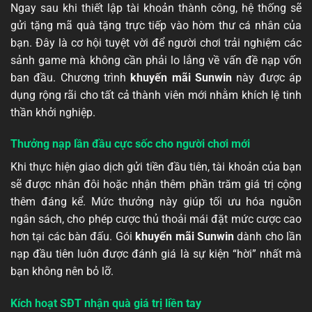
Ngay sau khi thiết lập tài khoản thành công, hệ thống sẽ
gửi tặng mã quà tặng trực tiếp vào hòm thư cá nhân của
bạn. Đây là cơ hội tuyệt vời để người chơi trải nghiệm các
sảnh game mà không cần phải lo lắng về vấn đề nạp vốn
ban đầu. Chương trình
khuyến mãi Sunwin
này được áp
dụng rộng rãi cho tất cả thành viên mới nhằm khích lệ tinh
thần khởi nghiệp.
Thưởng nạp lần đầu cực sốc cho người chơi mới
Khi thực hiện giao dịch gửi tiền đầu tiên, tài khoản của bạn
sẽ được nhân đôi hoặc nhận thêm phần trăm giá trị cộng
thêm đáng kể. Mức thưởng này giúp tối ưu hóa nguồn
ngân sách, cho phép cược thủ thoải mái đặt mức cược cao
hơn tại các bàn đấu. Gói
khuyến mãi Sunwin
dành cho lần
nạp đầu tiên luôn được đánh giá là sự kiện “hời” nhất mà
bạn không nên bỏ lỡ.
Kích hoạt SĐT nhận quà giá trị liền tay