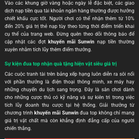
Vào các khung giờ vàng hoặc ngày lễ đặc biệt, các giao
dịch nạp tiền qua tài khoản ngân hàng thường được hưởng
chiết khấu cực tốt. Người chơi có thể nhận thêm từ 10%
đến 20% giá trị thẻ nạp tùy theo từng thời điểm triển khai
cụ thể của trang web. Đừng quên theo dõi thông báo để
cập nhật các đợt
khuyến mãi Sunwin
nạp tiền thường
xuyên nhằm tích lũy thêm điểm thưởng.
Sự kiện đua top nhận quà tặng hiện vật siêu giá trị
Các cuộc tranh tài trên bảng xếp hạng luôn diễn ra sôi nổi
với phần thưởng là điện thoại thông minh, xe máy hay
những chuyến du lịch sang trọng. Đây là sân chơi dành
cho những cược thủ có kỹ năng và sự kiên trì trong việc
tích lũy doanh thu cược tại hệ thống. Giải thưởng từ
chương trình
khuyến mãi Sunwin
đua top không chỉ mang
giá trị vật chất mà còn khẳng định đẳng cấp của người
chiến thắng.