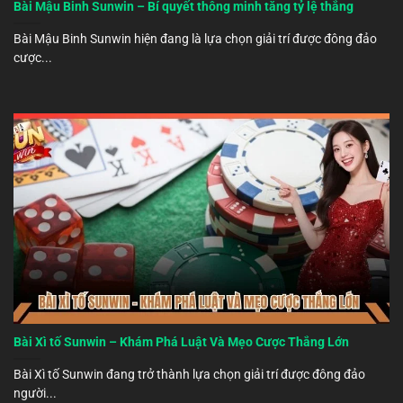
Bài Mậu Binh Sunwin – Bí quyết thông minh tăng tỷ lệ thắng
Bài Mậu Binh Sunwin hiện đang là lựa chọn giải trí được đông đảo
cược...
Bài Xì tố Sunwin – Khám Phá Luật Và Mẹo Cược Thắng Lớn
Bài Xì tố Sunwin đang trở thành lựa chọn giải trí được đông đảo
người...