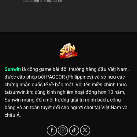
Chức năng bình luận bị tắt
ở
Hướng
Độ
Rút
Dẫn
Vượt
Tiền
Cài
Trội
Sunwin
IOS
–
Và
Nhận
Android
Thưởng
Chi
Về
Tiết
Tài
Khoản
Riêng
Siêu
Tốc
Sunwin
là cổng game bài đổi thưởng hàng đầu Việt Nam,
được cấp phép bởi PAGCOR (Philippines) và sở hữu các
chứng nhận quốc tế về bảo mật. Với tên miền chính thức
taisunwin.krd cùng kinh nghiệm hoạt động hơn 10 năm,
Sunwin mang đến môi trường giải trí minh bạch, công
bằng và an toàn tuyệt đối cho người chơi tại Việt Nam và
châu Á.