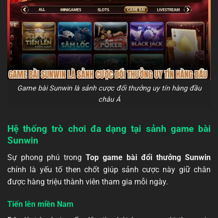
Game bài Sunwin là sảnh cược đổi thưởng uy tín hàng đầu
châu Á
Hệ thống trò chơi đa dạng tại sảnh game bài
Sunwin
Sự phong phú trong
Top game bài đổi thưởng Sunwin
chính là yếu tố then chốt giúp sảnh cược này giữ chân
được hàng triệu thành viên tham gia mỗi ngày.
Tiến lên miền Nam