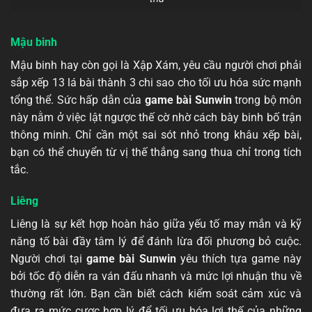
Mậu binh
Mậu binh hay còn gọi là Xập Xám, yêu cầu người chơi phải
sắp xếp 13 lá bài thành 3 chi sao cho tối ưu hóa sức mạnh
tổng thể. Sức hấp dẫn của
game bài Sunwin
trong bộ môn
này nằm ở việc lật ngược thế cờ nhờ cách bày binh bố trận
thông minh. Chỉ cần một sai sót nhỏ trong khâu xếp bài,
bạn có thể chuyển từ vị thế thắng sang thua chỉ trong tích
tắc.
Liêng
Liêng là sự kết hợp hoàn hảo giữa yếu tố may mắn và kỹ
năng tố bài đầy tâm lý để đánh lừa đối phương bỏ cuộc.
Người chơi tại
game bài Sunwin
yêu thích tựa game này
bởi tốc độ diễn ra ván đấu nhanh và mức lợi nhuận thu về
thường rất lớn. Bạn cần biết cách kiểm soát cảm xúc và
đưa ra mức cược hợp lý để tối ưu hóa lợi thế của những