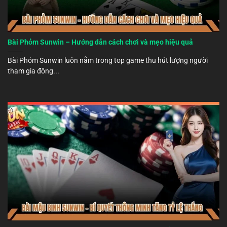
Bài Phỏm Sunwin – Hướng dẫn cách chơi và mẹo hiệu quả
Bài Phỏm Sunwin luôn nằm trong top game thu hút lượng người
tham gia đông...