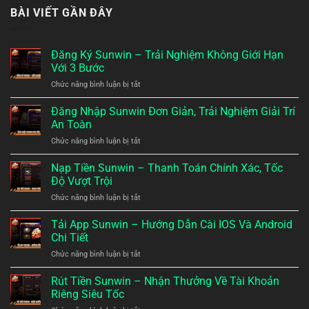
BÀI VIẾT GẦN ĐÂY
Đăng Ký Sunwin – Trải Nghiệm Không Giới Hạn
Với 3 Bước
Chức năng bình luận bị tắt
ở
Đăng
Ký
Đăng Nhập Sunwin Đơn Giản, Trải Nghiệm Giải Trí
Sunwin
An Toàn
–
Chức năng bình luận bị tắt
ở
Trải
Đăng
Nghiệm
Nhập
Nạp Tiền Sunwin – Thanh Toán Chính Xác, Tốc
Không
Sunwin
Giới
Độ Vượt Trội
Đơn
Hạn
Chức năng bình luận bị tắt
ở
Giản,
Với
Nạp
Trải
3
Tiền
Tải App Sunwin – Hướng Dẫn Cài IOS Và Android
Nghiệm
Bước
Sunwin
Giải
Chi Tiết
–
Trí
Chức năng bình luận bị tắt
ở
Thanh
An
Tải
Toán
Toàn
App
Rút Tiền Sunwin – Nhận Thưởng Về Tài Khoản
Chính
Sunwin
Xác,
Riêng Siêu Tốc
–
Tốc