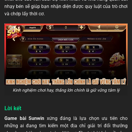
nhạy bén sẽ giúp bạn nhận diện được quy luật của trò chơi
và chớp lấy thời cơ.
Kinh nghiệm chơi hay, thắng lớn chính là giữ vững tâm lý
Lời kết
Game bài Sunwin
xứng đáng là lựa chọn ưu tiên cho
những ai đang tìm kiếm một địa chỉ giải trí đổi thưởng