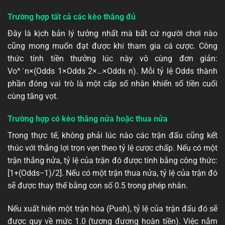
Trường hợp tất cả các kèo thắng đủ
Đây là kịch bản lý tưởng nhất mà bất cứ người chơi nào
cũng mong muốn đạt được khi tham gia cá cược. Công
thức tính tiền thưởng lúc này vô cùng đơn giản:
Vo^ˊn×(Odds 1×Odds 2×…×Odds n). Mỗi tỷ lệ Odds thành
phần đóng vai trò là một cấp số nhân khiến số tiền cuối
cùng tăng vọt.
Trường hợp có kèo thắng nửa hoặc thua nửa
Trong thực tế, không phải lúc nào các trận đấu cũng kết
thúc với thắng lợi trọn vẹn theo tỷ lệ cược chấp. Nếu có một
trận thắng nửa, tỷ lệ của trận đó được tính bằng công thức:
[1+(Odds−1)/2]. Nếu có một trận thua nửa, tỷ lệ của trận đó
sẽ được thay thế bằng con số 0.5 trong phép nhân.
Nếu xuất hiện một trận hòa (Push), tỷ lệ của trận đấu đó sẽ
được quy về mức 1.0 (tương đương hoàn tiền). Việc nắm