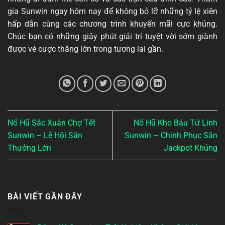
gia Sunwin ngay hôm nay để không bỏ lỡ những tỷ lệ xiên
hấp dẫn cùng các chương trình khuyến mãi cực khủng.
Chúc bạn có những giây phút giải trí tuyệt vời sớm giành
được vé cược thắng lớn trong tương lai gần.
Nổ Hũ Sắc Xuân Chợ Tết
Nổ Hũ Kho Báu Tứ Linh
Sunwin – Lễ Hội Săn
Sunwin – Chinh Phục Săn
Thưởng Lớn
Jackpot Khủng
BÀI VIẾT GẦN ĐÂY