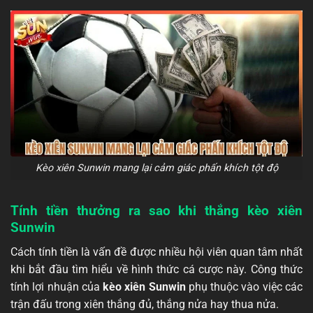
Kèo xiên Sunwin mang lại cảm giác phấn khích tột độ
Tính tiền thưởng ra sao khi thắng kèo xiên
Sunwin
Cách tính tiền là vấn đề được nhiều hội viên quan tâm nhất
khi bắt đầu tìm hiểu về hình thức cá cược này. Công thức
tính lợi nhuận của
kèo xiên Sunwin
phụ thuộc vào việc các
trận đấu trong xiên thắng đủ, thắng nửa hay thua nửa.