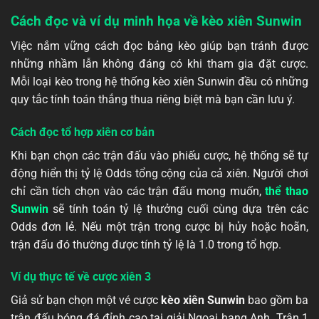
Cách đọc và ví dụ minh họa về kèo xiên Sunwin
Việc nắm vững cách đọc bảng kèo giúp bạn tránh được
những nhầm lẫn không đáng có khi tham gia đặt cược.
Mỗi loại kèo trong hệ thống
kèo xiên Sunwin
đều có những
quy tắc tính toán thắng thua riêng biệt mà bạn cần lưu ý.
Cách đọc tổ hợp xiên cơ bản
Khi bạn chọn các trận đấu vào phiếu cược, hệ thống sẽ tự
động hiển thị tỷ lệ Odds tổng cộng của cả xiên. Người chơi
chỉ cần tích chọn vào các trận đấu mong muốn,
thể thao
Sunwin
sẽ tính toán tỷ lệ thưởng cuối cùng dựa trên các
Odds đơn lẻ. Nếu một trận trong cược bị hủy hoặc hoãn,
trận đấu đó thường được tính tỷ lệ là 1.0 trong tổ hợp.
Ví dụ thực tế về cược xiên 3
Giả sử bạn chọn một vé cược
kèo xiên Sunwin
bao gồm ba
trận đấu bóng đá đỉnh cao tại giải Ngoại hạng Anh. Trận 1