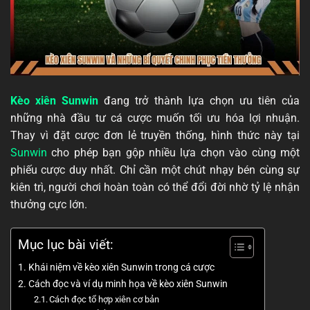
Kèo xiên Sunwin
đang trở thành lựa chọn ưu tiên của
những nhà đầu tư cá cược muốn tối ưu hóa lợi nhuận.
Thay vì đặt cược đơn lẻ truyền thống, hình thức này tại
Sunwin
cho phép bạn gộp nhiều lựa chọn vào cùng một
phiếu cược duy nhất. Chỉ cần một chút nhạy bén cùng sự
kiên trì, người chơi hoàn toàn có thể đổi đời nhờ tỷ lệ nhận
thưởng cực lớn.
Mục lục bài viết:
Khái niệm về kèo xiên Sunwin trong cá cược
Cách đọc và ví dụ minh họa về kèo xiên Sunwin
Cách đọc tổ hợp xiên cơ bản