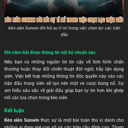
Kèo xiên Sunwin đòi hỏi sự tỉ mỉ trong việc chọn lọc các trận
đấu
Khi nắm bắt được thông tin nội bộ chuẩn xác
Nếu bạn có những nguồn tin tin cậy về tình hình chấn
thương hoặc thay đổi chiến thuật đột ngột, hãy tận dụng
xiên. Việc kết hợp những thông tin độc quyền này vào các
trận đấu trong xiên sẽ tạo nên một vé cược bùng nổ. Sự
am hiểu sâu sắc về giải đấu giúp bạn tự tin hơn khi ghép
nối các lựa chọn trong kèo xiên.
Kết luận
Kèo xiên Sunwin
thực sự là một bài toán thú vị dành cho
những ai đam mê con số và các trận cầu đỉnh cao. Tham