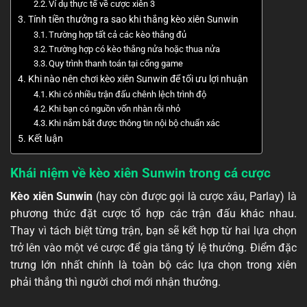
Ví dụ thực tế về cược xiên 3
Tính tiền thưởng ra sao khi thắng kèo xiên Sunwin
Trường hợp tất cả các kèo thắng đủ
Trường hợp có kèo thắng nửa hoặc thua nửa
Quy trình thanh toán tại cổng game
Khi nào nên chơi kèo xiên Sunwin để tối ưu lợi nhuận
Khi có nhiều trận đấu chênh lệch trình độ
Khi bạn có nguồn vốn nhàn rỗi nhỏ
Khi nắm bắt được thông tin nội bộ chuẩn xác
Kết luận
Khái niệm về kèo xiên Sunwin trong cá cược
Kèo xiên Sunwin
(hay còn được gọi là cược xâu, Parlay) là
phương thức đặt cược tổ hợp các trận đấu khác nhau.
Thay vì tách biệt từng trận, bạn sẽ kết hợp từ hai lựa chọn
trở lên vào một vé cược để gia tăng tỷ lệ thưởng. Điểm đặc
trưng lớn nhất chính là toàn bộ các lựa chọn trong xiên
phải thắng thì người chơi mới nhận thưởng.